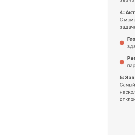
здани
4: Ак
С мом
задач
Ге
зда
Ре
па
5: За
Самый
наско
откло