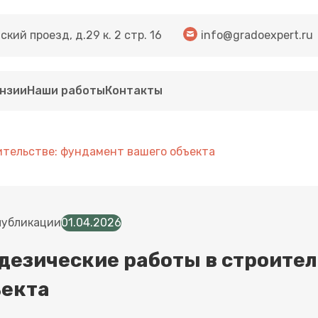
кий проезд, д.29 к. 2 стр. 16
info@gradoexpert.ru
нзии
Наши работы
Контакты
ительстве: фундамент вашего объекта
публикации
01.04.2026
дезические работы в строите
ъекта