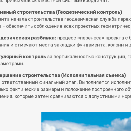
е, привязываясь к местной системе координат.
тивный строительства (Геодезический контроль)
ента начала строительства геодезическая служба перех
а - обеспечить соблюдение всех проектных геометричес
одезическая разбивка:
процесс «переноса» проекта с 
ния и отмечают места закладки фундамента, колонн и 
гулярный контроль
за вертикальностью конструкций, 
раметрами.
вершение строительства (Исполнительная съемка)
 ответственный финальный этап. Выполняется исполнит
лько фактические размеры и положение построенного о
нения, которые затем сравниваются с допустимыми нор