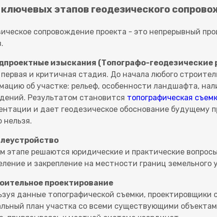
 ключевых этапов геодезического сопров
зическое сопровождение проекта - это непрерывный про
.
едпроектные изыскания (Топографо-геодезические 
 первая и критичная стадия. До начала любого строит
мацию об участке: рельеф, особенности ландшафта, на
дений. Результатом становится
топографическая съем
ентации и дает геодезическое обоснование будущему пр
 нельзя.
млеустройство
ом этапе решаются юридические и практические вопросы
еление и закрепление на местности границ земельного у
роительное проектирование
ьзуя данные топографической съемки, проектировщики с
альный план участка со всеми существующими объектами