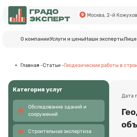
Москва, 2-й Кожуховс
О компании
Услуги и цены
Наши эксперты
Лице
Главная
-
Статьи
-
Геодезические работы в стро
Категория услуг
Дата 
Обследование зданий и
Гео
сооружений
об
Строительная экспертиза