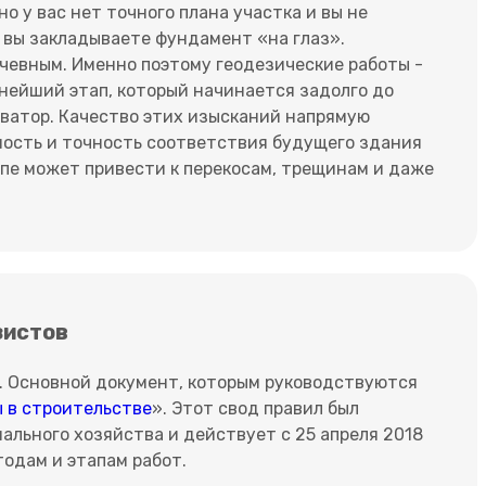
но у вас нет точного плана участка и вы не
и вы закладываете фундамент «на глаз».
лачевным. Именно поэтому геодезические работы -
жнейший этап, который начинается задолго до
каватор. Качество этих изысканий напрямую
ность и точность соответствия будущего здания
апе может привести к перекосам, трещинам и даже
зистов
. Основной документ, которым руководствуются
 в строительстве
». Этот свод правил был
ьного хозяйства и действует с 25 апреля 2018
тодам и этапам работ.