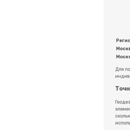
Реги
Моск
Моск
Для п
индив
Точн
Геоде
элеме
сколь
испол