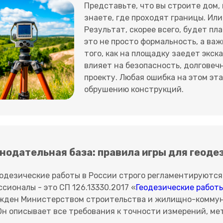
Представьте, что вы строите дом, 
знаете, где проходят границы. Ил
Результат, скорее всего, будет п
это не просто формальность, а ва
того, как на площадку заедет экс
влияет на безопасность, долговеч
проекту. Любая ошибка на этом эт
обрушению конструкций.
нодательная база: правила игры для геоде
еодезические работы в России строго регламентируются
сионалы - это СП 126.13330.2017 «
Геодезические работы
жден Министерством строительства и жилищно-коммунал
Он описывает все требования к точности измерений, ме