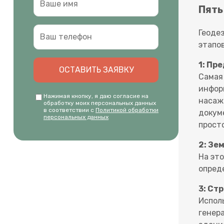
Пять
Геоде
этапов
1: Пр
ОСТАВИТЬ ЗАЯВКУ
Самая
инфор
Нажимая кнопку, я даю согласие на
насаж
обработку моих персональных данных
в соответствии с
Политикой обработки
докум
персональных данных
просто
2: Зе
На эт
опред
3: Ст
Испол
генер