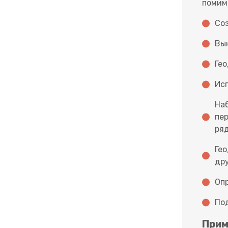
помим
Со
Вын
Гео
Ис
На
пер
ря
Гео
дру
Оп
По
Прим