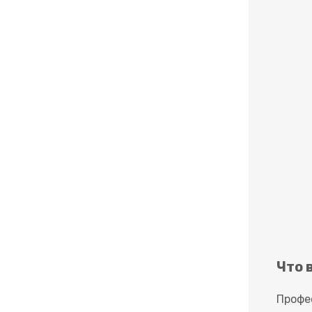
Что 
Профе