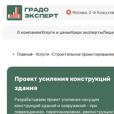
Москва, 2-й Кожуховс
О компании
Услуги и цены
Наши эксперты
Лице
Главная
-
Услуги
-
Строительное проектировани
Проект усиления конструкций
здания
Разрабатываем проект усиления несущих
конструкций зданий и сооружений - при
повреждениях, перепланировках, реконструкции