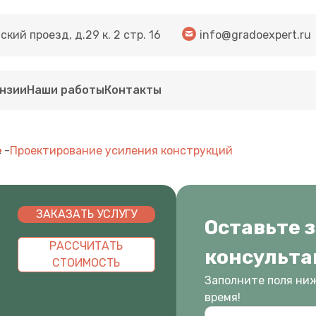
кий проезд, д.29 к. 2 стр. 16
info@gradoexpert.ru
нзии
Наши работы
Контакты
е
-
Проектирование усиления конструкций
ЗАКАЗАТЬ УСЛУГУ
Оставьте 
РАССЧИТАТЬ
консульт
СТОИМОСТЬ
Заполните поля ни
время!