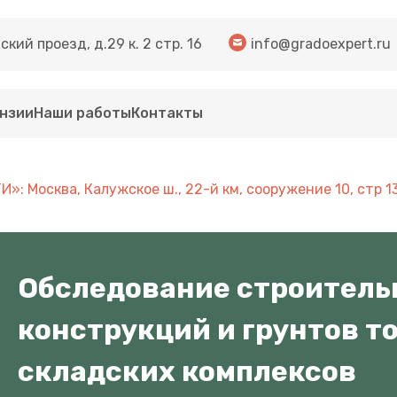
кий проезд, д.29 к. 2 стр. 16
info@gradoexpert.ru
нзии
Наши работы
Контакты
: Москва, Калужское ш., 22-й км, сооружение 10, стр 1
Обследование строител
конструкций и грунтов т
складских комплексов