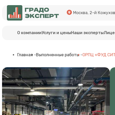
Москва, 2-й Кожуховс
О компании
Услуги и цены
Наши эксперты
Лице
Главная
-
Выполненные работы
-
ОРПЦ «ФУД СИТИ»